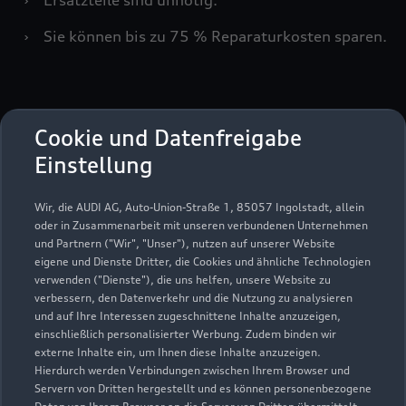
›
Sie können bis zu 75 % Reparaturkosten sparen.
Cookie und Datenfreigabe
Serviceberater kontaktieren
Einstellung
Wir, die AUDI AG, Auto-Union-Straße 1, 85057 Ingolstadt, allein
oder in Zusammenarbeit mit unseren verbundenen Unternehmen
Servicetermin vereinbaren
und Partnern ("Wir", "Unser"), nutzen auf unserer Website
eigene und Dienste Dritter, die Cookies und ähnliche Technologien
verwenden ("Dienste"), die uns helfen, unsere Website zu
verbessern, den Datenverkehr und die Nutzung zu analysieren
und auf Ihre Interessen zugeschnittene Inhalte anzuzeigen,
Autohaus Sell GmbH & Co.
einschließlich personalisierter Werbung. Zudem binden wir
externe Inhalte ein, um Ihnen diese Inhalte anzuzeigen.
KG
Hierdurch werden Verbindungen zwischen Ihrem Browser und
Servern von Dritten hergestellt und es können personenbezogene