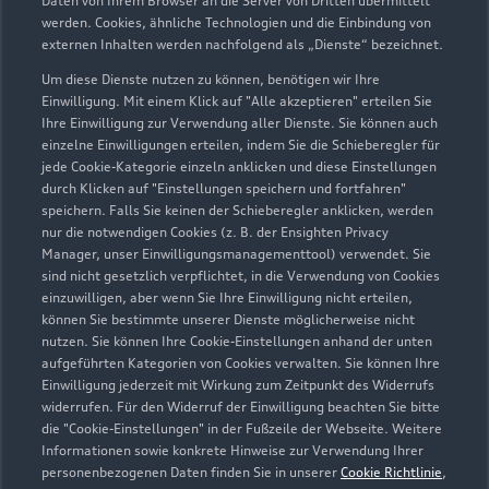
Daten von Ihrem Browser an die Server von Dritten übermittelt
Servicepartner
e-tron
werden. Cookies, ähnliche Technologien und die Einbindung von
externen Inhalten werden nachfolgend als „Dienste“ bezeichnet.
Um diese Dienste nutzen zu können, benötigen wir Ihre
Einwilligung. Mit einem Klick auf "Alle akzeptieren" erteilen Sie
Ihre Einwilligung zur Verwendung aller Dienste. Sie können auch
einzelne Einwilligungen erteilen, indem Sie die Schieberegler für
jede Cookie-Kategorie einzeln anklicken und diese Einstellungen
durch Klicken auf "Einstellungen speichern und fortfahren"
speichern. Falls Sie keinen der Schieberegler anklicken, werden
nur die notwendigen Cookies (z. B. der Ensighten Privacy
Manager, unser Einwilligungsmanagementtool) verwendet. Sie
sind nicht gesetzlich verpflichtet, in die Verwendung von Cookies
einzuwilligen, aber wenn Sie Ihre Einwilligung nicht erteilen,
können Sie bestimmte unserer Dienste möglicherweise nicht
nutzen. Sie können Ihre Cookie-Einstellungen anhand der unten
Berliner Straße 26
aufgeführten Kategorien von Cookies verwalten. Sie können Ihre
97762 Hammelburg
Einwilligung jederzeit mit Wirkung zum Zeitpunkt des Widerrufs
widerrufen. Für den Widerruf der Einwilligung beachten Sie bitte
09732 91480
die "Cookie-Einstellungen" in der Fußzeile der Webseite. Weitere
Informationen sowie konkrete Hinweise zur Verwendung Ihrer
personenbezogenen Daten finden Sie in unserer
Cookie Richtlinie
,
info@autohaus-sell.de