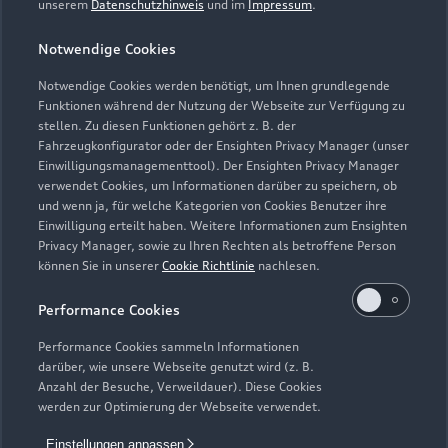
unserem
Datenschutzhinweis
und im
Impressum
.
Kontaktdaten herunterladen
Notwendige Cookies
Notwendige Cookies werden benötigt, um Ihnen grundlegende
Funktionen während der Nutzung der Webseite zur Verfügung zu
stellen. Zu diesen Funktionen gehört z. B. der
Öffnungszeiten
Fahrzeugkonfigurator oder der Ensighten Privacy Manager (unser
Einwilligungsmanagementtool). Der Ensighten Privacy Manager
verwendet Cookies, um Informationen darüber zu speichern, ob
und wenn ja, für welche Kategorien von Cookies Benutzer ihre
Service
Einwilligung erteilt haben. Weitere Informationen zum Ensighten
Geöffnet bis
12:00
Privacy Manager, sowie zu Ihren Rechten als betroffene Person
können Sie in unserer
Cookie Richtlinie
nachlesen.
Teile- & Zubehörverkauf
Performance Cookies
Geöffnet bis
12:00
Performance Cookies sammeln Informationen
darüber, wie unsere Webseite genutzt wird (z. B.
Anzahl der Besuche, Verweildauer). Diese Cookies
werden zur Optimierung der Webseite verwendet.
Einstellungen anpassen